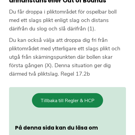
annanstans eller Out of Bounds
Du får droppa i pliktområdet för ospelbar boll
med ett slags plikt enligt slag och distans
därifrån du slog och slå därifrån (1).
Du kan också välja att droppa dig fri från
pliktområdet med ytterligare ett slags plikt och
utgå från skärningspunkten där bollen skar
första gången (X). Denna situation ger dig
därmed två pliktslag. Regel 17.2b
Tillbaka till Regler & HCP
På denna sida kan du läsa om