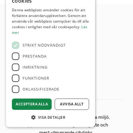
cookies
Denna webbplats använder cookies för att
förbättra användarupplevelsen. Genom att
använda vår webbplats samtycker du till alla
cookies i enlighet med vår cookiepolicy.
Läs
mer
STRIKT NÖDVÄNDIGT
PRESTANDA
INRIKTNING
FUNKTIONER
OKLASSIFICERADE
ACCEPTERA ALLA
AVVISA ALLT
Torslanda GK
Banan, med sin havsnära och unika miljö,
VISA DETALJER
upplevs som Västsveriges roligaste och
mest utmanande citylinks.