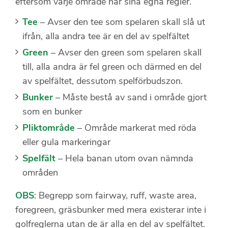
eftersom varje område har sina egna regler.
Tee
– Avser den tee som spelaren skall slå ut
ifrån, alla andra tee är en del av spelfältet
Green
– Avser den green som spelaren skall
till, alla andra är fel green och därmed en del
av spelfältet, dessutom spelförbudszon.
Bunker
– Måste bestå av sand i område gjort
som en bunker
Pliktområde
– Område markerat med röda
eller gula markeringar
Spelfält
– Hela banan utom ovan nämnda
områden
OBS
: Begrepp som fairway, ruff, waste area,
foregreen, gräsbunker med mera existerar inte i
golfreglerna utan de är alla en del av spelfältet.