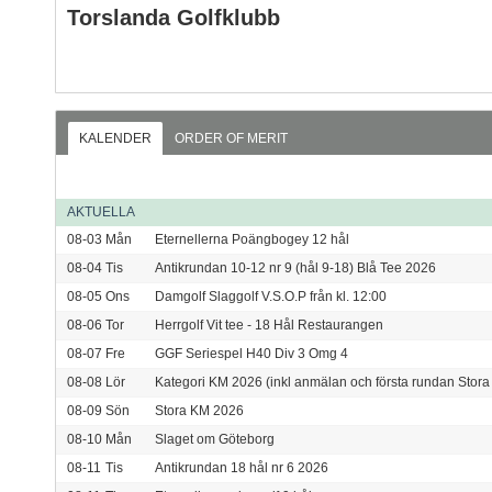
Torslanda Golfklubb
KALENDER
ORDER OF MERIT
AKTUELLA
08-03
Mån
Eternellerna Poängbogey 12 hål
08-04
Tis
Antikrundan 10-12 nr 9 (hål 9-18) Blå Tee 2026
08-05
Ons
Damgolf Slaggolf V.S.O.P från kl. 12:00
08-06
Tor
Herrgolf Vit tee - 18 Hål Restaurangen
08-07
Fre
GGF Seriespel H40 Div 3 Omg 4
08-08
Lör
Kategori KM 2026 (inkl anmälan och första rundan Stora
08-09
Sön
Stora KM 2026
08-10
Mån
Slaget om Göteborg
08-11
Tis
Antikrundan 18 hål nr 6 2026