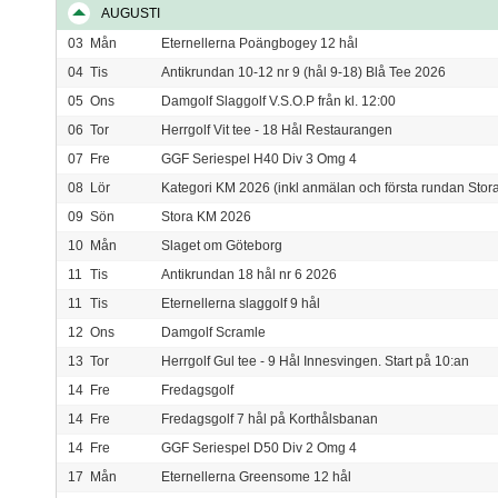
AUGUSTI
03
Mån
Eternellerna Poängbogey 12 hål
04
Tis
Antikrundan 10-12 nr 9 (hål 9-18) Blå Tee 2026
05
Ons
Damgolf Slaggolf V.S.O.P från kl. 12:00
06
Tor
Herrgolf Vit tee - 18 Hål Restaurangen
07
Fre
GGF Seriespel H40 Div 3 Omg 4
08
Lör
Kategori KM 2026 (inkl anmälan och första rundan Stor
09
Sön
Stora KM 2026
10
Mån
Slaget om Göteborg
11
Tis
Antikrundan 18 hål nr 6 2026
11
Tis
Eternellerna slaggolf 9 hål
12
Ons
Damgolf Scramle
13
Tor
Herrgolf Gul tee - 9 Hål Innesvingen. Start på 10:an
14
Fre
Fredagsgolf
14
Fre
Fredagsgolf 7 hål på Korthålsbanan
14
Fre
GGF Seriespel D50 Div 2 Omg 4
17
Mån
Eternellerna Greensome 12 hål