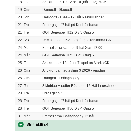
18
Tis
Antikrundan 10-12 nr 10 (hål 1-12) 2026
19
Ons
Damgolf - Slaggolf
20
Tor
Herrgolf Gul tee - 12 Hål Restaurangen
21
Fre
Fredagsgolf 7 hål på Korthålsbanan
21
Fre
GGF Seriespel H22 Div 3 Omg 5
22 - 23
JSM Klubblag Kvalomgång 2 Torslanda GK
24
Mån
Eternellerna slaggolf 9 hål Start 12:00
24
Mån
GGF Seriespel H75 Div 3 Omg 5
25
Tis
Antikrundan 18 hål nr 7, spel på Marks GK
26
Ons
Antikrundan lagtävling 3 2026 - onsdag
26
Ons
Damgolf - Poängbogey
27
Tor
3 klubbor + putter Röd tee - 12 Hål Innesvingen
28
Fre
Fredagsgolf
28
Fre
Fredagsgolf 7 hål på Korthålsbanan
28
Fre
GGF Seriespel H50 Div 4 Omg 5
31
Mån
Eternellerna Poängbogey 12 hål
SEPTEMBER