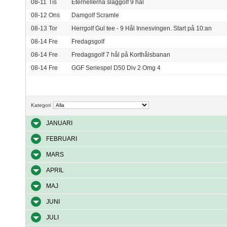
08-11
Tis
Eternellerna slaggolf 9 hål
08-12
Ons
Damgolf Scramle
08-13
Tor
Herrgolf Gul tee - 9 Hål Innesvingen. Start på 10:an
08-14
Fre
Fredagsgolf
08-14
Fre
Fredagsgolf 7 hål på Korthålsbanan
08-14
Fre
GGF Seriespel D50 Div 2 Omg 4
Kategori
JANUARI
FEBRUARI
MARS
APRIL
MAJ
JUNI
JULI