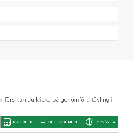
mförs kan du klicka på genomförd tävling i
KALENDER
ORDER OF MERIT
SPRÅK