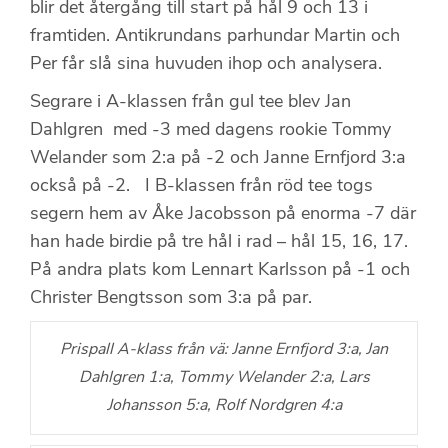
blir det återgång till start på hål 9 och 13 i
framtiden. Antikrundans parhundar Martin och
Per får slå sina huvuden ihop och analysera.
Segrare i A-klassen från gul tee blev Jan
Dahlgren med -3 med dagens rookie Tommy
Welander som 2:a på -2 och Janne Ernfjord 3:a
också på -2. I B-klassen från röd tee togs
segern hem av Åke Jacobsson på enorma -7 där
han hade birdie på tre hål i rad – hål 15, 16, 17.
På andra plats kom Lennart Karlsson på -1 och
Christer Bengtsson som 3:a på par.
Prispall A-klass från vä: Janne Ernfjord 3:a, Jan
Dahlgren 1:a, Tommy Welander 2:a, Lars
Johansson 5:a, Rolf Nordgren 4:a