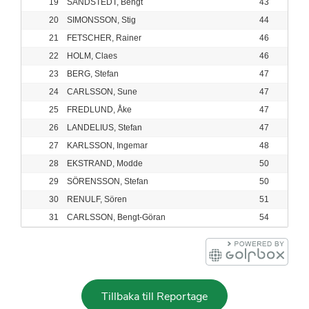
19
SANDSTEDT, Bengt
43
20
SIMONSSON, Stig
44
21
FETSCHER, Rainer
46
22
HOLM, Claes
46
23
BERG, Stefan
47
24
CARLSSON, Sune
47
25
FREDLUND, Åke
47
26
LANDELIUS, Stefan
47
27
KARLSSON, Ingemar
48
28
EKSTRAND, Modde
50
29
SÖRENSSON, Stefan
50
30
RENULF, Sören
51
31
CARLSSON, Bengt-Göran
54
Tillbaka till Reportage