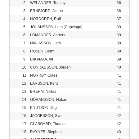
2
WELANDER, Tommy
36
3
ERNFJORD, Janne
36
4
NORDGREN, Rolf
37
5
JOHANSSON, Lars (Capvinga)
39
6
LOMANDER, Anders
39
7
NIKLASSON, Lars
39
8
ROSÉN, Bernt
39
9
LIIKAMAA, Alf
39
10
CONRADSSON, Jörgen
40
11
NORRBY, Claes
41
12
LARSSON, Kent
41
13
BREHM, Niklas
41
14
GÖRANSSON, Håkan
41
15
KNUTSON, Stig
41
16
JACOBSSON, Sven
42
17
CLASGÅRD, Thomas
42
18
RAYNER, Stephen
43