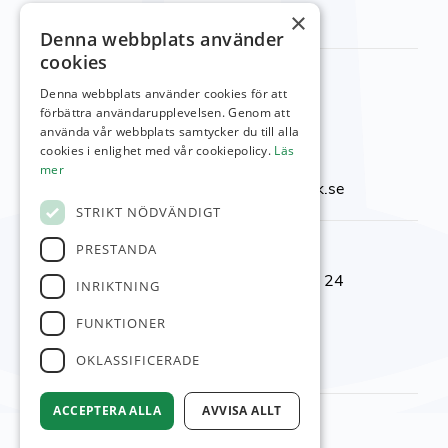
besök vår
kontakt sida
×
Denna webbplats använder
cookies
Kontakta oss
Denna webbplats använder cookies för att
Viktor Setterbergs väg 5
förbättra användarupplevelsen. Genom att
använda vår webbplats samtycker du till alla
423 38 Torslanda
cookies i enlighet med vår cookiepolicy.
Läs
Telefon:
031-92 00 24
mer
E-post:
reception@torslandagk.se
STRIKT NÖDVÄNDIGT
Kontaktnummer
PRESTANDA
Reception & Shop:
031-92 00 24
INRIKTNING
Kansli:
031–92 09 05
FUNKTIONER
Restaurang:
031-92 10 10
Banchef:
0700-25 97 63
OKLASSIFICERADE
ACCEPTERA ALLA
AVVISA ALLT
© Torslanda GK