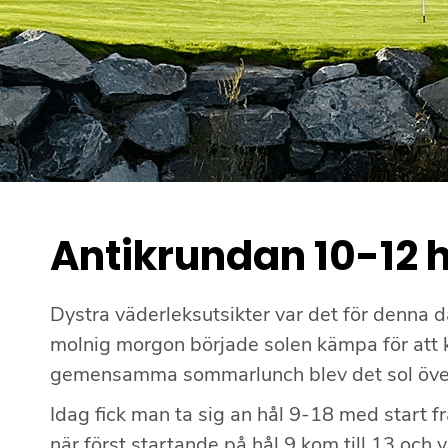
Antikrundan 10-12 hå
Dystra väderleksutsikter var det för denna da
molnig morgon började solen kämpa för att
gemensamma sommarlunch blev det sol över
Idag fick man ta sig an hål 9-18 med start fr
när först startande på hål 9 kom till 13 och v