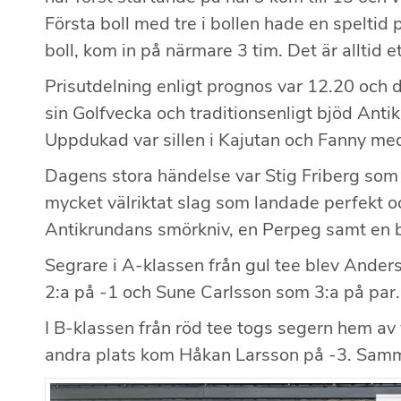
Första boll med tre i bollen hade en speltid
boll, kom in på närmare 3 tim. Det är alltid e
Prisutdelning enligt prognos var 12.20 och 
sin Golfvecka och traditionsenligt bjöd Anti
Uppdukad var sillen i Kajutan och Fanny med
Dagens stora händelse var Stig Friberg som
mycket välriktat slag som landade perfekt o
Antikrundans smörkniv, en Perpeg samt en b
Segrare i A-klassen från gul tee blev And
2:a på -1 och Sune Carlsson som 3:a på par.
I B-klassen från röd tee togs segern hem av 
andra plats kom Håkan Larsson på -3. Samma