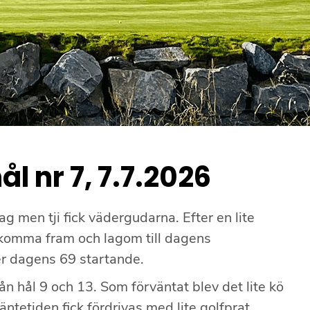
l nr 7, 7.7.2026
g men tji fick vädergudarna. Efter en lite
 komma fram och lagom till dagens
 dagens 69 startande.
ån hål 9 och 13. Som förväntat blev det lite kö
äntetiden fick fördrivas med lite golfprat.