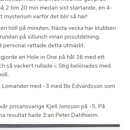
 på 2 tim 20 min medan sist startande, en 4-
tt mysterium varför det blir så här!
den höll på minuten. Nästa vecka har klubben
krundan på sillunch innan prisutdelning.
 personal rattade detta utmärkt.
 gjorde en Hole in One på hål 16 med ett
ch så vackert rullade i. Stig belönades med
oll.
ers Lomander med -3 med Bo Edvardsson som
vår prisansvarige Kjell Jonsson på -5. På
 resultat hade 3:an Peter Dahlhielm.