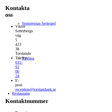
Kontakta
oss
Seniorernas Seriespel
Viktor
Setterbergs
väg
5
423
38
Torslanda
Telefon:
Tävling
031-
92
00
24
E-
post:
reception@torslandagk.se
Restaurang
Kontaktnummer