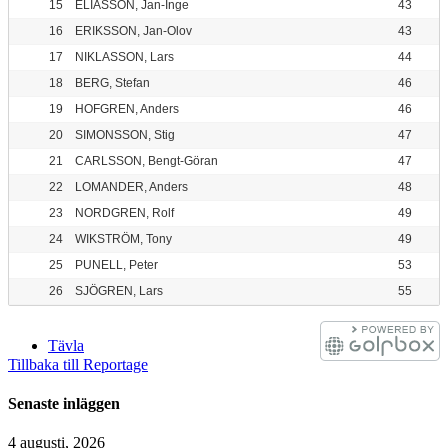
15
ELIASSON, Jan-Inge
43
16
ERIKSSON, Jan-Olov
43
17
NIKLASSON, Lars
44
Studion
18
BERG, Stefan
46
19
HOFGREN, Anders
46
20
SIMONSSON, Stig
47
21
CARLSSON, Bengt-Göran
47
22
LOMANDER, Anders
48
Träna (akademi)
23
NORDGREN, Rolf
49
24
WIKSTRÖM, Tony
49
25
PUNELL, Peter
53
26
SJÖGREN, Lars
55
Tävla
Tillbaka till Reportage
Senaste inläggen
4 augusti, 2026