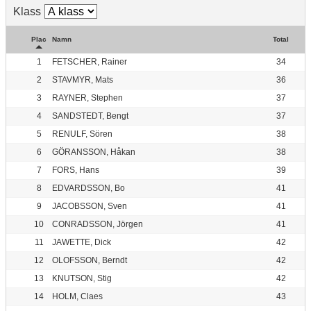
Klass
Plac
Namn
Total
1
FETSCHER, Rainer
34
18-hålsbanan
2
STAVMYR, Mats
36
3
RAYNER, Stephen
37
4
SANDSTEDT, Bengt
37
5
RENULF, Sören
38
6
GÖRANSSON, Håkan
38
Range och Indoor
7
FORS, Hans
39
8
EDVARDSSON, Bo
41
9
JACOBSSON, Sven
41
10
CONRADSSON, Jörgen
41
11
JAWETTE, Dick
42
Korthålsbanan
12
OLOFSSON, Berndt
42
13
KNUTSON, Stig
42
14
HOLM, Claes
43