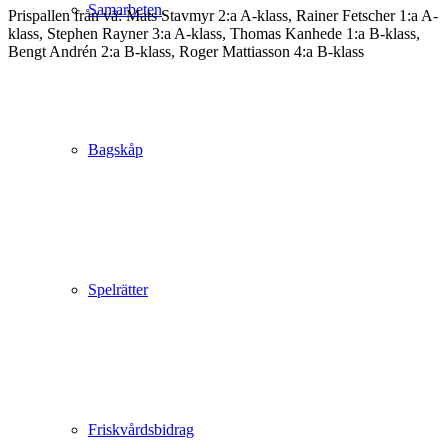
Samarbeten
Prispallen från vä: Mats Stavmyr 2:a A-klass, Rainer Fetscher 1:a A-
klass, Stephen Rayner 3:a A-klass, Thomas Kanhede 1:a B-klass,
Bengt Andrén 2:a B-klass, Roger Mattiasson 4:a B-klass
Bagskåp
Spelrätter
Friskvårdsbidrag