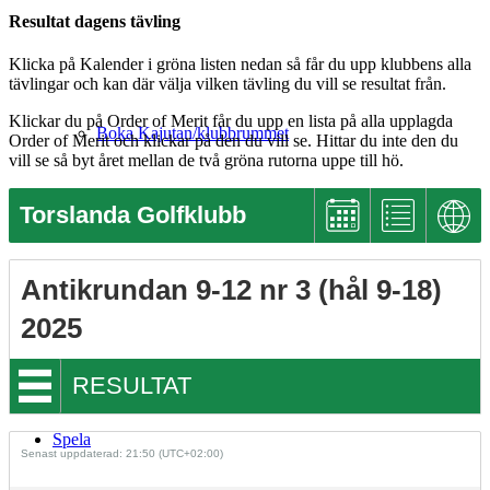
Resultat dagens tävling
Klicka på Kalender i gröna listen nedan så får du upp klubbens alla
tävlingar och kan där välja vilken tävling du vill se resultat från.
Klickar du på Order of Merit får du upp en lista på alla upplagda
Boka Kajutan/klubbrummet
Order of Merit och klickar på den du vill se. Hittar du inte den du
vill se så byt året mellan de två gröna rutorna uppe till hö.
Torslanda Golfklubb
Antikrundan 9-12 nr 3 (hål 9-18)
Köp & Sälj
2025
RESULTAT
Spela
Senast uppdaterad: 21:50 (UTC+02:00)