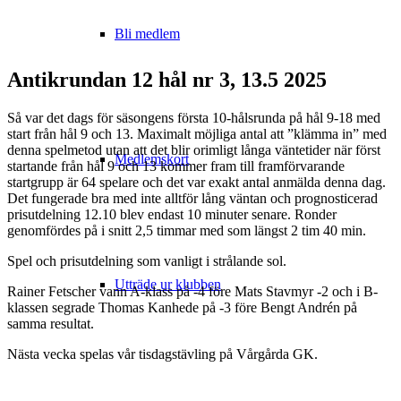
Bli medlem
Antikrundan 12 hål nr 3, 13.5 2025
Så var det dags för säsongens första 10-hålsrunda på hål 9-18 med
start från hål 9 och 13. Maximalt möjliga antal att ”klämma in” med
denna spelmetod utan att det blir orimligt långa väntetider när först
Medlemskort
startande från hål 9 och 13 kommer fram till framförvarande
startgrupp är 64 spelare och det var exakt antal anmälda denna dag.
Det fungerade bra med inte alltför lång väntan och prognosticerad
prisutdelning 12.10 blev endast 10 minuter senare. Ronder
genomfördes på i snitt 2,5 timmar med som längst 2 tim 40 min.
Spel och prisutdelning som vanligt i strålande sol.
Utträde ur klubben
Rainer Fetscher vann A-klass på -4 före Mats Stavmyr -2 och i B-
klassen segrade Thomas Kanhede på -3 före Bengt Andrén på
samma resultat.
Nästa vecka spelas vår tisdagstävling på Vårgårda GK.