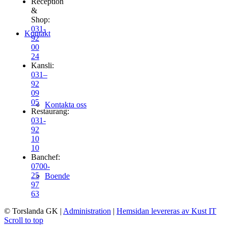
Reception
&
Shop:
031-
Kontakt
92
00
24
Kansli:
031–
92
09
05
Kontakta oss
Restaurang:
031-
92
10
10
Banchef:
0700-
25
Boende
97
63
© Torslanda GK
|
Administration
|
Hemsidan levereras av Kust IT
Scroll to top