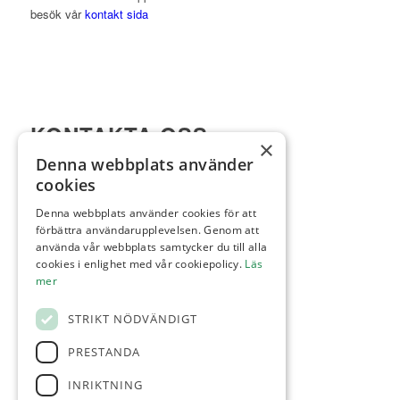
besök vår
kontakt sida
KONTAKTA OSS
×
Denna webbplats använder
Viktor Setterbergs väg 5
cookies
423 38 Torslanda
Telefon:
031-92 00 24
Denna webbplats använder cookies för att
förbättra användarupplevelsen. Genom att
E-post:
reception@torslandagk.se
använda vår webbplats samtycker du till alla
cookies i enlighet med vår cookiepolicy.
Läs
mer
STRIKT NÖDVÄNDIGT
KONTAKTNUMMER
PRESTANDA
Reception & Shop:
031-92 00 24
INRIKTNING