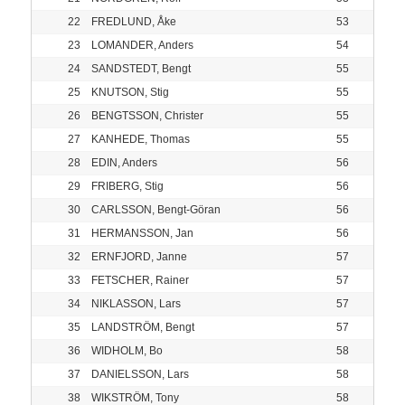
22
FREDLUND, Åke
53
23
LOMANDER, Anders
54
24
SANDSTEDT, Bengt
55
25
KNUTSON, Stig
55
26
BENGTSSON, Christer
55
27
KANHEDE, Thomas
55
28
EDIN, Anders
56
29
FRIBERG, Stig
56
30
CARLSSON, Bengt-Göran
56
31
HERMANSSON, Jan
56
32
ERNFJORD, Janne
57
33
FETSCHER, Rainer
57
34
NIKLASSON, Lars
57
35
LANDSTRÖM, Bengt
57
36
WIDHOLM, Bo
58
37
DANIELSSON, Lars
58
38
WIKSTRÖM, Tony
58