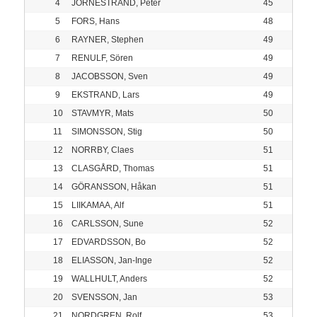
4
JÖRNESTRAND, Peter
45
5
FORS, Hans
48
6
RAYNER, Stephen
49
7
RENULF, Sören
49
8
JACOBSSON, Sven
49
9
EKSTRAND, Lars
49
10
STAVMYR, Mats
50
11
SIMONSSON, Stig
50
12
NORRBY, Claes
51
13
CLASGÅRD, Thomas
51
14
GÖRANSSON, Håkan
51
15
LIIKAMAA, Alf
51
16
CARLSSON, Sune
52
17
EDVARDSSON, Bo
52
18
ELIASSON, Jan-Inge
52
19
WALLHULT, Anders
52
20
SVENSSON, Jan
53
21
NORDGREN, Rolf
53