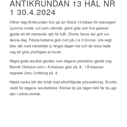
ANTIKRUNDAN 13 HÅL NR
1 30.4.2024
Vilken dag Antikrundan fick på sin första 13-hålare för säsongen!
Ljumma vindar, sol som värmde, grönt gräs och fina greener
gjorde att 80 startande njöt för fullt. Shorts fanns det gott om
denna dag. Första bollarna gick runt på c:a 3 timmar. Lite segt
blev det med väntetider ju längre dagen led och de sista hade
nog att göra ytterligare en kvart.
Några goda resultat gjordes men dagens prestation gjorde nog
Berndt Olofsson som i A-klassen gick på -8. I B-klassen
segrade Jerry Lindskog på -4.
Nästa vecka blir det 9-hål med efterföljande prisutdelning. Scrolla
neråt för dagens resultatlistor. Klickar du på någon bild får du upp
den i större storlek.