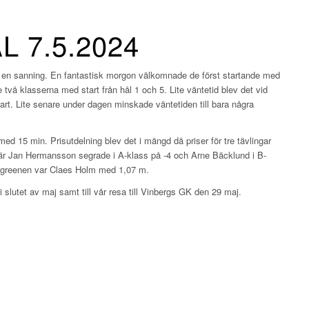
 7.5.2024
gen en sanning. En fantastisk morgon välkomnade de först startande med
de två klasserna med start från hål 1 och 5. Lite väntetid blev det vid
rfart. Lite senare under dagen minskade väntetiden till bara några
med 15 min. Prisutdelning blev det i mängd då priser för tre tävlingar
 där Jan Hermansson segrade i A-klass på -4 och Arne Bäcklund i B-
å ö-greenen var Claes Holm med 1,07 m.
 slutet av maj samt till vår resa till Vinbergs GK den 29 maj.