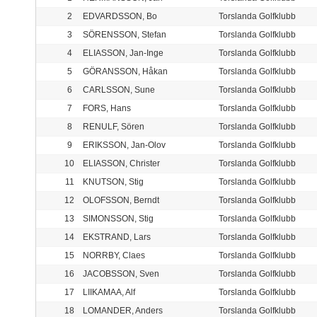
2
EDVARDSSON, Bo
Torslanda Golfklubb
3
SÖRENSSON, Stefan
Torslanda Golfklubb
4
ELIASSON, Jan-Inge
Torslanda Golfklubb
5
GÖRANSSON, Håkan
Torslanda Golfklubb
6
CARLSSON, Sune
Torslanda Golfklubb
7
FORS, Hans
Torslanda Golfklubb
8
RENULF, Sören
Torslanda Golfklubb
9
ERIKSSON, Jan-Olov
Torslanda Golfklubb
10
ELIASSON, Christer
Torslanda Golfklubb
11
KNUTSON, Stig
Torslanda Golfklubb
12
OLOFSSON, Berndt
Torslanda Golfklubb
13
SIMONSSON, Stig
Torslanda Golfklubb
14
EKSTRAND, Lars
Torslanda Golfklubb
15
NORRBY, Claes
Torslanda Golfklubb
16
JACOBSSON, Sven
Torslanda Golfklubb
17
LIIKAMAA, Alf
Torslanda Golfklubb
18
LOMANDER, Anders
Torslanda Golfklubb