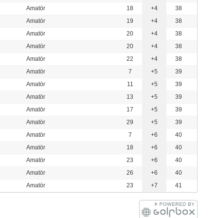
Amatör
18
+4
38
Amatör
19
+4
38
Amatör
20
+4
38
Amatör
20
+4
38
Amatör
22
+4
38
Amatör
7
+5
39
Amatör
11
+5
39
Amatör
13
+5
39
Amatör
17
+5
39
Amatör
29
+5
39
Amatör
7
+6
40
Amatör
18
+6
40
Amatör
23
+6
40
Amatör
26
+6
40
Amatör
23
+7
41