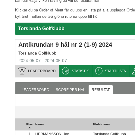
kan där välja vilken tävling du vill se resultat från.
Klickar du på Order of Merit får du upp en lista på alla upplagda Order
byt året mellan de två gröna rutorna uppe till hö.
Torslanda Golfklubb
Antikrundan 9 hål nr 2 (1-9) 2024
Torslanda Golfklubb
2024-05-07 - 2024-05-07
LEADERBOARD
STATISTIK
STARTLISTA
LEADERBOARD
SCORE PER HÅL
RESULTAT
Plac
Namn
Klubbnamn
1
HERMANSSON, Jan
Torslanda Golfklubb