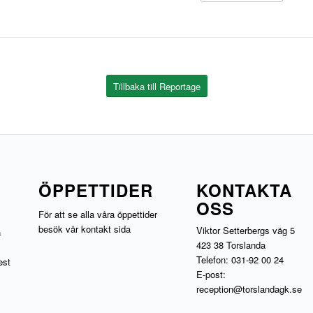
Tillbaka till Reportage
ÖPPETTIDER
KONTAKTA
OSS
För att se alla våra öppettider
besök vår
kontakt sida
Viktor Setterbergs väg 5
h
423 38 Torslanda
Telefon:
031-92 00 24
est
E-post:
reception@torslandagk.se