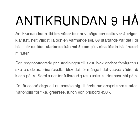
ANTIKRUNDAN 9 HÅL
Antikrundan har alltid bra väder brukar vi säga och detta var återi
klar luft, helt vindstilla och en värmande sol. 68 startande var det i 
hål 1 för de först startande från hål 5 som gick sina första hål i race
minuter.
Den prognosticerade prisutdelningen till 1200 blev endast förskjuten 
skulle utdelas. Fina resultat blev det för många i det vackra vädret
klass på -5. Scrolla ner för fullständig resultatlista. Närmast hål p
Det är också dags att nu anmäla sig till årets matchspel som startar i
Kanonpris för fika, greenfee, lunch och prisbord 450:-.