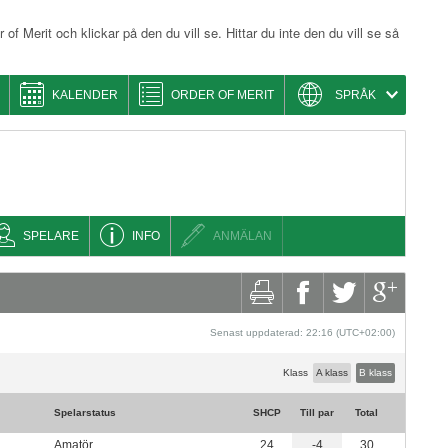
 of Merit och klickar på den du vill se. Hittar du inte den du vill se så
KALENDER
ORDER OF MERIT
SPRÅK
SPELARE
INFO
ANMÄLAN
Senast uppdaterad: 22:16 (UTC+02:00)
Klass
A klass
B klass
Spelarstatus
SHCP
Till par
Total
Amatör
24
-4
30