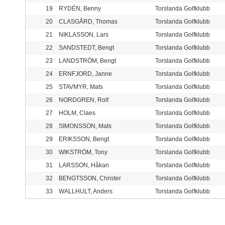
19
RYDÉN, Benny
Torslanda Golfklubb
20
CLASGÅRD, Thomas
Torslanda Golfklubb
21
NIKLASSON, Lars
Torslanda Golfklubb
22
SANDSTEDT, Bengt
Torslanda Golfklubb
23
LANDSTRÖM, Bengt
Torslanda Golfklubb
24
ERNFJORD, Janne
Torslanda Golfklubb
25
STAVMYR, Mats
Torslanda Golfklubb
26
NORDGREN, Rolf
Torslanda Golfklubb
27
HOLM, Claes
Torslanda Golfklubb
28
SIMONSSON, Mats
Torslanda Golfklubb
29
ERIKSSON, Bengt
Torslanda Golfklubb
30
WIKSTRÖM, Tony
Torslanda Golfklubb
31
LARSSON, Håkan
Torslanda Golfklubb
32
BENGTSSON, Christer
Torslanda Golfklubb
33
WALLHULT, Anders
Torslanda Golfklubb