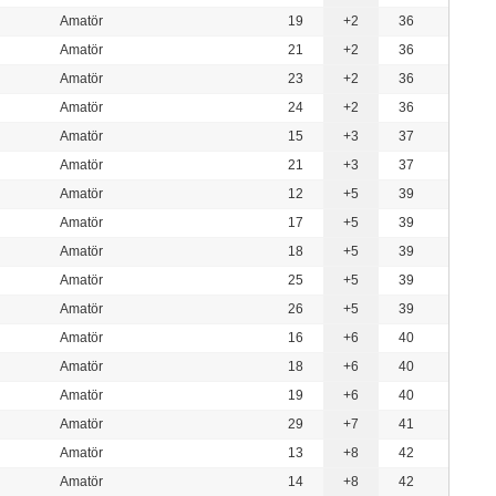
Amatör
19
+2
36
Amatör
21
+2
36
Amatör
23
+2
36
Amatör
24
+2
36
Amatör
15
+3
37
Amatör
21
+3
37
Amatör
12
+5
39
Amatör
17
+5
39
Amatör
18
+5
39
Amatör
25
+5
39
Amatör
26
+5
39
Amatör
16
+6
40
Amatör
18
+6
40
Amatör
19
+6
40
Amatör
29
+7
41
Amatör
13
+8
42
Amatör
14
+8
42