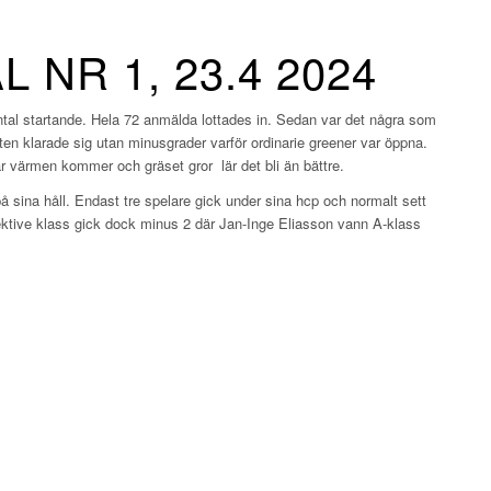
 NR 1, 23.4 2024
antal startande. Hela 72 anmälda lottades in. Sedan var det några som
ten klarade sig utan minusgrader varför ordinarie greener var öppna.
När värmen kommer och gräset gror lär det bli än bättre.
på sina håll. Endast tre spelare gick under sina hcp och normalt sett
spektive klass gick dock minus 2 där Jan-Inge Eliasson vann A-klass