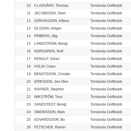
10
CLASGÅRD, Thomas
Torslanda Golfklubb
11
JACOBSSON, Sven
Torslanda Golfklubb
12
GÖRANSSON, Håkan
Torslanda Golfklubb
13
OLSSON, Holger
Torslanda Golfklubb
14
FRIBERG, Stig
Torslanda Golfklubb
15
LANDSTRÖM, Bengt
Torslanda Golfklubb
16
NORDGREN, Rolf
Torslanda Golfklubb
17
RENULF, Sören
Torslanda Golfklubb
18
HOLM, Claes
Torslanda Golfklubb
19
BENGTSSON, Christer
Torslanda Golfklubb
20
ERIKSSON, Jan-Olov
Torslanda Golfklubb
21
RAYNER, Stephen
Torslanda Golfklubb
22
WIKSTRÖM, Tony
Torslanda Golfklubb
23
SANDSTEDT, Bengt
Torslanda Golfklubb
24
SIMONSSON, Mats
Torslanda Golfklubb
25
EDVARDSSON, Bo
Torslanda Golfklubb
26
FETSCHER, Rainer
Torslanda Golfklubb