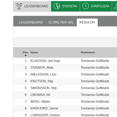
LEADERBOARD
STATISTIK
STARTLISTA
LEADERBOARD
SCORE PER HÅL
RESULTAT
Plac
Namn
Klubbnamn
1
ELIASSON, Jan-Inge
Torslanda Golfklubb
2
STAVMYR, Mats
Torslanda Golfklubb
3
NIKLASSON, Lars
Torslanda Golfklubb
4
KNUTSON, Stig
Torslanda Golfklubb
5
SIMONSSON, Stig
Torslanda Golfklubb
6
LIIKAMAA, Alf
Torslanda Golfklubb
7
BERG, Stefan
Torslanda Golfklubb
8
ERNFJORD, Janne
Torslanda Golfklubb
9
LOMANDER, Anders
Torslanda Golfklubb