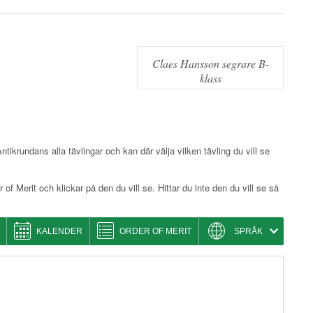
Claes Hansson segrare B-
klass
ikrundans alla tävlingar och kan där välja vilken tävling du vill se
 of Merit och klickar på den du vill se. Hittar du inte den du vill se så
KALENDER
ORDER OF MERIT
SPRÅK