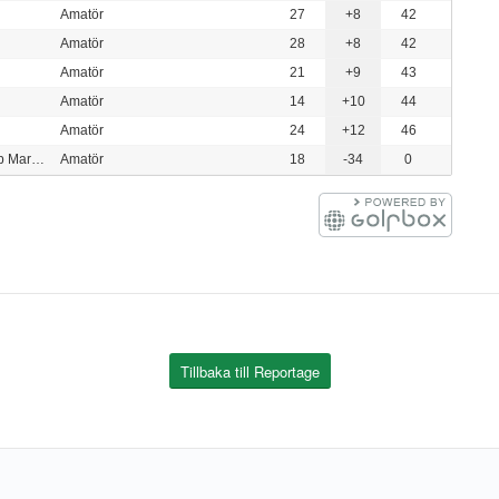
Amatör
27
+8
42
Amatör
28
+8
42
Amatör
21
+9
43
Amatör
14
+10
44
Amatör
24
+12
46
Lycke Golf & Country Club Marstrand
Amatör
18
-34
0
Tillbaka till Reportage