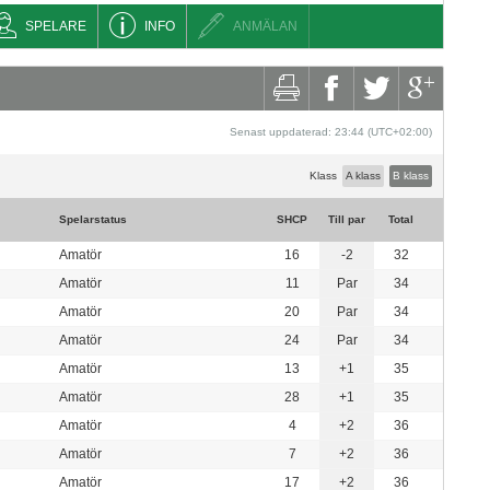
SPELARE
INFO
ANMÄLAN
Senast uppdaterad: 23:44 (UTC+02:00)
Klass
A klass
B klass
Spelarstatus
SHCP
Till par
Total
Amatör
16
-2
32
Amatör
11
Par
34
Amatör
20
Par
34
Amatör
24
Par
34
Amatör
13
+1
35
Amatör
28
+1
35
Amatör
4
+2
36
Amatör
7
+2
36
Amatör
17
+2
36