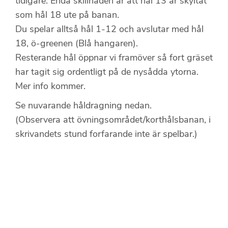
tidigare. Enda skillnaden är att hål 13 är skyltat
som hål 18 ute på banan.
Du spelar alltså hål 1-12 och avslutar med hål
18, ö-greenen (Blå hangaren).
Resterande hål öppnar vi framöver så fort gräset
har tagit sig ordentligt på de nysådda ytorna.
Mer info kommer.
Se nuvarande håldragning nedan.
(Observera att övningsområdet/korthålsbanan, i
skrivandets stund forfarande inte är spelbar.)