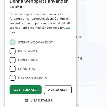
Denna webbplats använder
cookies
Kontakta oss
Denna webbplats använder cookies för att
Viktor Setterbergs väg 5
förbättra användarupplevelsen. Genom att
använda vår webbplats samtycker du till alla
423 38 Torslanda
cookies i enlighet med vår cookiepolicy.
Läs
Telefon:
031-92 00 24
mer
E-post:
reception@torslandagk.se
STRIKT NÖDVÄNDIGT
Kontaktnummer
PRESTANDA
Reception & Shop:
031-92 00 24
INRIKTNING
Kansli:
031–92 09 05
FUNKTIONER
Restaurang:
031-92 10 10
OKLASSIFICERADE
Banchef:
0700-25 97 63
ACCEPTERA ALLA
AVVISA ALLT
© Torslanda GK
Administration
VISA DETALJER
Hemsidan levereras av Kust IT