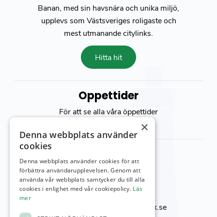
Banan, med sin havsnära och unika miljö,
upplevs som Västsveriges roligaste och
mest utmanande citylinks.
Hitta hit
Öppettider
För att se alla våra öppettider
besök vår
kontakt sida
×
Denna webbplats använder
cookies
Kontakta oss
Denna webbplats använder cookies för att
Viktor Setterbergs väg 5
förbättra användarupplevelsen. Genom att
använda vår webbplats samtycker du till alla
423 38 Torslanda
cookies i enlighet med vår cookiepolicy.
Läs
Telefon:
031-92 00 24
mer
E-post:
reception@torslandagk.se