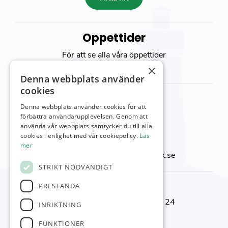
Öppettider
För att se alla våra öppettider
besök vår
kontakt sida
×
Denna webbplats använder
cookies
Kontakta oss
Denna webbplats använder cookies för att
Viktor Setterbergs väg 5
förbättra användarupplevelsen. Genom att
använda vår webbplats samtycker du till alla
423 38 Torslanda
cookies i enlighet med vår cookiepolicy.
Läs
Telefon:
031-92 00 24
mer
E-post:
reception@torslandagk.se
STRIKT NÖDVÄNDIGT
Kontaktnummer
PRESTANDA
Reception & Shop:
031-92 00 24
INRIKTNING
Kansli:
031–92 09 05
FUNKTIONER