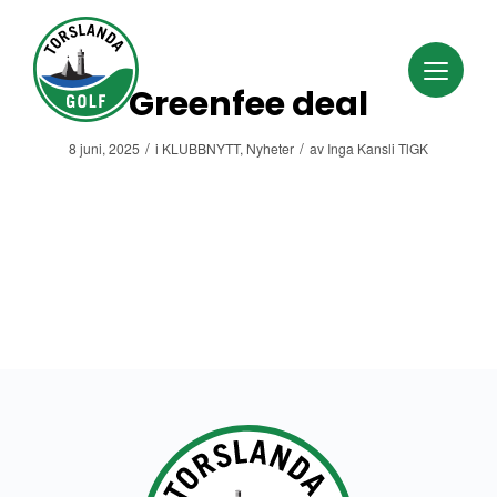
Greenfee deal
/
/
8 juni, 2025
i
KLUBBNYTT
,
Nyheter
av
Inga Kansli TlGK