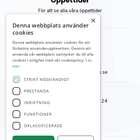
Öppettider
För att se alla våra öppettider
besök vår
kontakt sida
×
Denna webbplats använder
cookies
Kontakta oss
Denna webbplats använder cookies för att
Viktor Setterbergs väg 5
förbättra användarupplevelsen. Genom att
använda vår webbplats samtycker du till alla
423 38 Torslanda
cookies i enlighet med vår cookiepolicy.
Läs
Telefon:
031-92 00 24
mer
E-post:
reception@torslandagk.se
STRIKT NÖDVÄNDIGT
Kontaktnummer
PRESTANDA
Reception & Shop:
031-92 00 24
INRIKTNING
Kansli:
031–92 09 05
FUNKTIONER
Restaurang:
031-92 10 10
Banchef:
0700-25 97 63
OKLASSIFICERADE