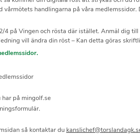
med vårmötets handlingarna på våra medlemssidor
/4 på Vingen och rösta där istället. Anmäl dig ti
dning vill ändra din röst – Kan detta göras skrift
medlemssidor.
medlemssidor
har på mingolf.se
tningsformulär.
emsidan så kontaktar du
kanslichef@torslandagk.s