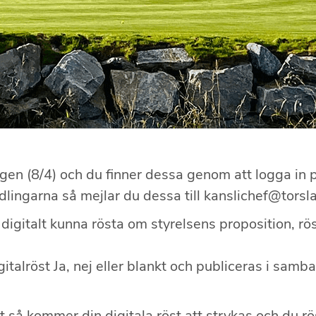
agen (8/4) och du finner dessa genom att logga i
dlingarna så mejlar du dessa till kanslichef@torsl
italt kunna rösta om styrelsens proposition, rös
italröst Ja, nej eller blankt och publiceras i sa
så kommer din digitala röst att strykas och du rös