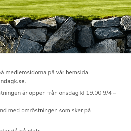
n på medlemsidorna på vår hemsida.
andagk.se.
tningen är öppen från onsdag kl 19.00 9/4 –
mband med omröstningen som sker på
tar då på plats.