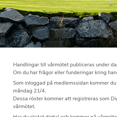
Handlingar till vårmötet publiceras under d
Om du har frågor eller funderingar kring han
Som inloggad på medlemssidan kommer du dig
måndag 21/4.
Dessa röster kommer att registreras som Dig
vårmötet.
Har du röstat digtal och kommer på vårmötet 