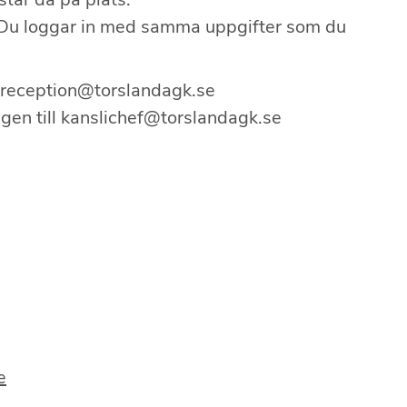
. Du loggar in med samma uppgifter som du
ll reception@torslandagk.se
ligen till kanslichef@torslandagk.se
e