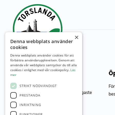
×
Denna webbplats använder
cookies
Denna webbplats använder cookies för att
förbättra användarupplevelsen. Genom att
använda vår webbplats samtycker du till alla
cookies i enlighet med vår cookiepolicy.
Läs
Torslanda GK
Öp
mer
Banan, med sin havsnära och unika
För
STRIKT NÖDVÄNDIGT
miljö, upplevs som Västsveriges roligaste
be
PRESTANDA
och mest utmanande citylinks.
INRIKTNING
FUNKTIONER