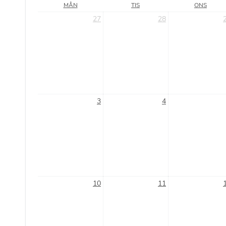
MÅN
TIS
ONS
27
28
3
4
10
11