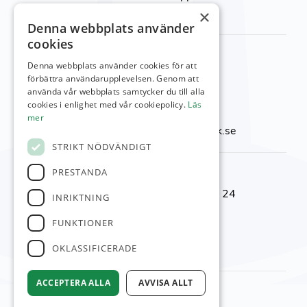
besök vår
kontakt sida
×
Denna webbplats använder
cookies
Kontakta oss
Denna webbplats använder cookies för att
Viktor Setterbergs väg 5
förbättra användarupplevelsen. Genom att
använda vår webbplats samtycker du till alla
423 38 Torslanda
cookies i enlighet med vår cookiepolicy.
Läs
Telefon:
031-92 00 24
mer
E-post:
reception@torslandagk.se
STRIKT NÖDVÄNDIGT
Kontaktnummer
PRESTANDA
Reception & Shop:
031-92 00 24
INRIKTNING
Kansli:
031–92 09 05
FUNKTIONER
Restaurang:
031-92 10 10
Banchef:
0700-25 97 63
OKLASSIFICERADE
ACCEPTERA ALLA
AVVISA ALLT
© Torslanda GK