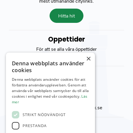
mest utmanande citylinks.
Hitta hit
Öppettider
För att se alla våra öppettider
besök vår
kontakt sida
×
Denna webbplats använder
cookies
Kontakta oss
Denna webbplats använder cookies för att
Viktor Setterbergs väg 5
förbättra användarupplevelsen. Genom att
använda vår webbplats samtycker du till alla
423 38 Torslanda
cookies i enlighet med vår cookiepolicy.
Läs
Telefon:
031-92 00 24
mer
E-post:
reception@torslandagk.se
STRIKT NÖDVÄNDIGT
Kontaktnummer
PRESTANDA