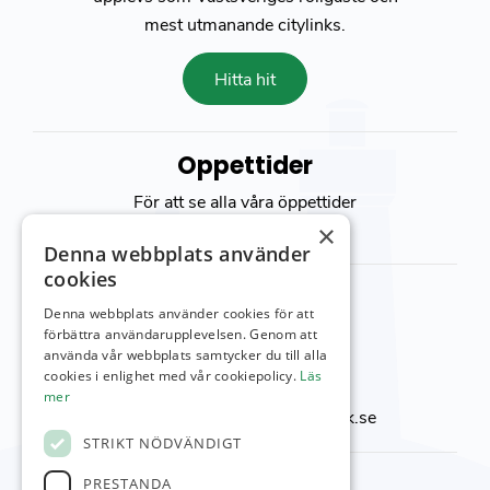
mest utmanande citylinks.
Hitta hit
Öppettider
För att se alla våra öppettider
besök vår
kontakt sida
×
Denna webbplats använder
cookies
Kontakta oss
Denna webbplats använder cookies för att
Viktor Setterbergs väg 5
förbättra användarupplevelsen. Genom att
använda vår webbplats samtycker du till alla
423 38 Torslanda
cookies i enlighet med vår cookiepolicy.
Läs
Telefon:
031-92 00 24
mer
E-post:
reception@torslandagk.se
STRIKT NÖDVÄNDIGT
Kontaktnummer
PRESTANDA