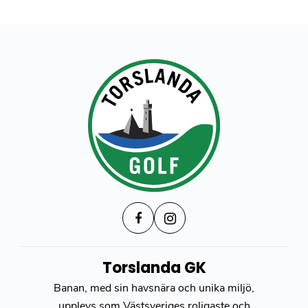
Torslanda GK
Banan, med sin havsnära och unika miljö,
upplevs som Västsveriges roligaste och