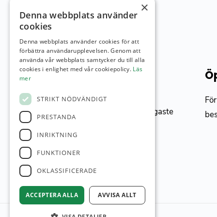
×
Denna webbplats använder
cookies
Denna webbplats använder cookies för att
förbättra användarupplevelsen. Genom att
använda vår webbplats samtycker du till alla
cookies i enlighet med vår cookiepolicy.
Läs
Torslanda GK
Öp
mer
Banan, med sin havsnära och unika
För
STRIKT NÖDVÄNDIGT
miljö, upplevs som Västsveriges roligaste
be
PRESTANDA
och mest utmanande citylinks.
INRIKTNING
FUNKTIONER
Hitta hit
OKLASSIFICERADE
ACCEPTERA ALLA
AVVISA ALLT
VISA DETALJER