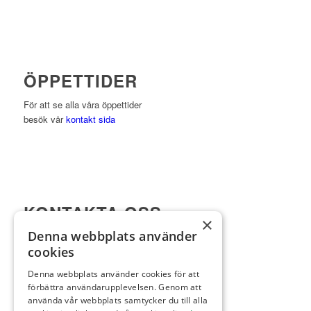
ÖPPETTIDER
För att se alla våra öppettider
besök vår
kontakt sida
KONTAKTA OSS
×
Denna webbplats använder
Viktor Setterbergs väg 5
cookies
423 38 Torslanda
Telefon:
031-92 00 24
Denna webbplats använder cookies för att
förbättra användarupplevelsen. Genom att
E-post:
reception@torslandagk.se
använda vår webbplats samtycker du till alla