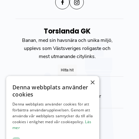
Torslanda GK
Banan, med sin havsnära och unika miljö,
upplevs som Västsveriges roligaste och
mest utmanande citylinks.
Hitta hit
×
Öppettider
Denna webbplats använder
cookies
För att se alla våra öppettider
besök vår
kontakt sida
Denna webbplats använder cookies för att
förbättra användarupplevelsen. Genom att
Kontakta oss
använda vår webbplats samtycker du till alla
cookies i enlighet med vår cookiepolicy.
Läs
Viktor Setterbergs väg 5
mer
423 38 Torslanda