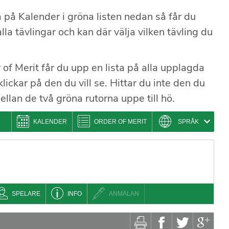
 på Kalender i gröna listen nedan så får du
la tävlingar och kan där välja vilken tävling du
 of Merit får du upp en lista på alla upplagda
lickar på den du vill se. Hittar du inte den du
mellan de två gröna rutorna uppe till hö.
KALENDER
ORDER OF MERIT
SPRÅK
SPELARE
INFO
ANMÄLAN