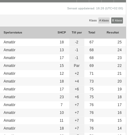
Senast uppdaterad: 16:26 (UTC+02:00)
Klass
A klass
B klass
Spelarstatus
SHCP
Till par
Total
Resultat
Amatör
18
-2
67
25
Amatör
13
-1
68
24
Amatör
17
-1
68
23
Amatör
15
Par
69
22
Amatör
12
+2
71
21
Amatör
18
+4
73
20
Amatör
17
+6
75
19
Amatör
23
+6
75
18
Amatör
7
+7
76
17
Amatör
10
+7
76
16
Amatör
11
+7
76
15
Amatör
18
+7
76
14