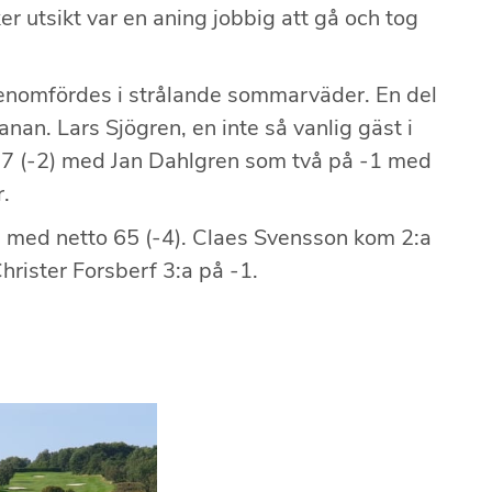
r utsikt var en aning jobbig att gå och tog
genomfördes i strålande sommarväder. En del
anan. Lars Sjögren, en inte så vanlig gäst i
67 (-2) med Jan Dahlgren som två på -1 med
.
n med netto 65 (-4). Claes Svensson kom 2:a
rister Forsberf 3:a på -1.