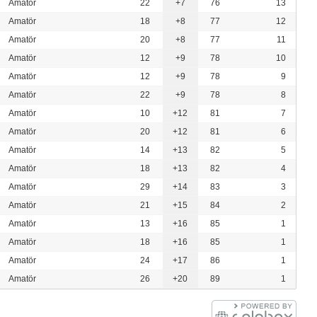
Amatör
22
+7
76
13
Amatör
18
+8
77
12
Amatör
20
+8
77
11
Amatör
12
+9
78
10
Amatör
12
+9
78
9
Amatör
22
+9
78
8
Amatör
10
+12
81
7
Amatör
20
+12
81
6
Amatör
14
+13
82
5
Amatör
18
+13
82
4
Amatör
29
+14
83
3
Amatör
21
+15
84
2
Amatör
13
+16
85
1
Amatör
18
+16
85
1
Amatör
24
+17
86
1
Amatör
26
+20
89
1