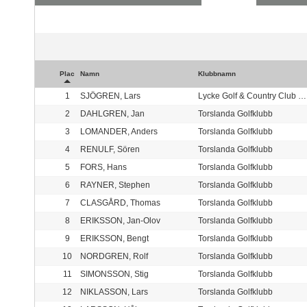
Plac
Namn
Klubbnamn
1
SJÖGREN, Lars
Lycke Golf & Country Club Marstrand
2
DAHLGREN, Jan
Torslanda Golfklubb
3
LOMANDER, Anders
Torslanda Golfklubb
4
RENULF, Sören
Torslanda Golfklubb
5
FORS, Hans
Torslanda Golfklubb
6
RAYNER, Stephen
Torslanda Golfklubb
7
CLASGÅRD, Thomas
Torslanda Golfklubb
8
ERIKSSON, Jan-Olov
Torslanda Golfklubb
9
ERIKSSON, Bengt
Torslanda Golfklubb
10
NORDGREN, Rolf
Torslanda Golfklubb
11
SIMONSSON, Stig
Torslanda Golfklubb
12
NIKLASSON, Lars
Torslanda Golfklubb