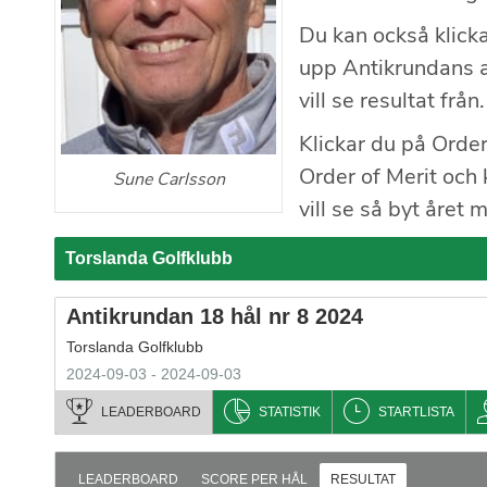
Du kan också klicka
upp Antikrundans al
vill se resultat från.
Klickar du på Order
Order of Merit och k
Sune Carlsson
vill se så byt året 
Torslanda Golfklubb
Antikrundan 18 hål nr 8 2024
Torslanda Golfklubb
2024-09-03 - 2024-09-03
LEADERBOARD
STATISTIK
STARTLISTA
LEADERBOARD
SCORE PER HÅL
RESULTAT