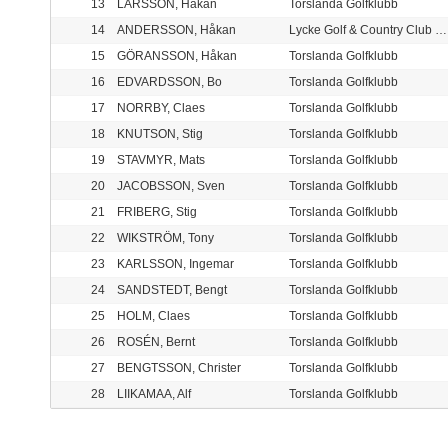
13
LARSSON, Håkan
Torslanda Golfklubb
14
ANDERSSON, Håkan
Lycke Golf & Country Club Marstrand
15
GÖRANSSON, Håkan
Torslanda Golfklubb
16
EDVARDSSON, Bo
Torslanda Golfklubb
17
NORRBY, Claes
Torslanda Golfklubb
18
KNUTSON, Stig
Torslanda Golfklubb
19
STAVMYR, Mats
Torslanda Golfklubb
20
JACOBSSON, Sven
Torslanda Golfklubb
21
FRIBERG, Stig
Torslanda Golfklubb
22
WIKSTRÖM, Tony
Torslanda Golfklubb
23
KARLSSON, Ingemar
Torslanda Golfklubb
24
SANDSTEDT, Bengt
Torslanda Golfklubb
25
HOLM, Claes
Torslanda Golfklubb
26
ROSÉN, Bernt
Torslanda Golfklubb
27
BENGTSSON, Christer
Torslanda Golfklubb
28
LIIKAMAA, Alf
Torslanda Golfklubb