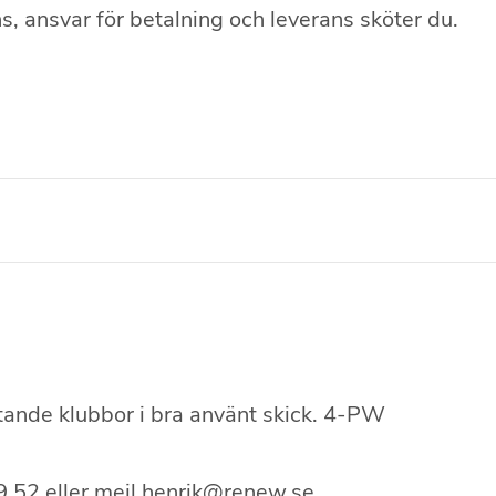
s, ansvar för betalning och leverans sköter du.
åtande klubbor i bra använt skick. 4-PW
 52 eller mejl henrik@renew.se