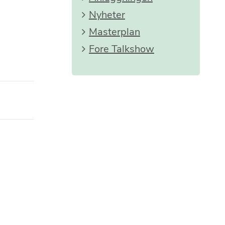
Nyheter
Masterplan
Fore Talkshow