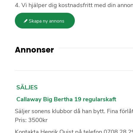
4. Vi hjälper dig kostnadsfritt med din annon
Skapa ny annons
Annonser
SÄLJES
Callaway Big Bertha 19 regularskaft
Säljer sonens klubbor då han bytt. Fina förl
Pris: 3500kr
Kontakta Henrik Quist på telefon 0
708 28 29