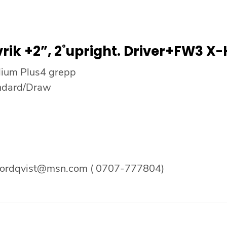
rik +2”, 2˚upright. Driver+FW3 X-
dium Plus4 grepp
andard/Draw
nordqvist@msn.com ( 0707-777804)