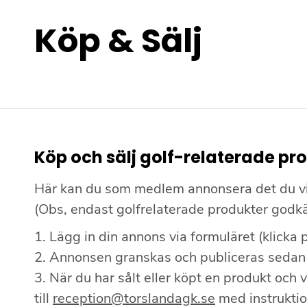
Köp
&
Sälj
Köp och sälj golf-relaterade pr
Här kan du som medlem annonsera det du vill
(Obs, endast golfrelaterade produkter godk
1. Lägg in din annons via formuläret (klick
2. Annonsen granskas och publiceras sedan
3. När du har sålt eller köpt en produkt och v
till
reception@torslandagk.se
med instruktio