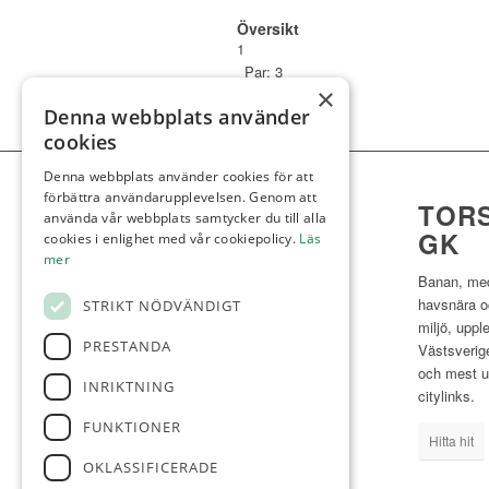
Översikt
1
Par: 3
×
Index: 1
Denna webbplats använder
Röd: 78
cookies
Denna webbplats använder cookies för att
förbättra användarupplevelsen. Genom att
TOR
använda vår webbplats samtycker du till alla
GK
cookies i enlighet med vår cookiepolicy.
Läs
mer
Banan, med
havsnära o
STRIKT NÖDVÄNDIGT
miljö, upp
PRESTANDA
Västsverige
och mest 
INRIKTNING
citylinks.
FUNKTIONER
Hitta hit
OKLASSIFICERADE