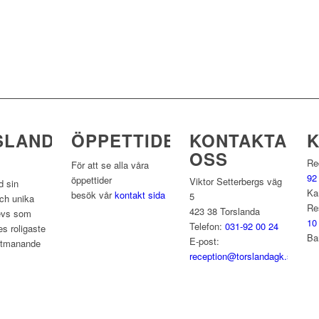
SLANDA
ÖPPETTIDER
KONTAKTA
OSS
Re
För att se alla våra
92
öppettider
Viktor Setterbergs väg
 sin
Ka
besök vår
kontakt sida
5
ch unika
Re
423 38 Torslanda
levs som
10
Telefon:
031-92 00 24
s roligaste
Ba
E-post:
utmanande
reception@torslandagk.se