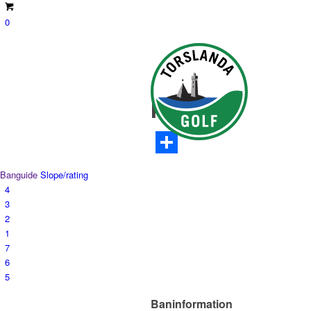
0
k4
Dela
Banguide
Slope/rating
4
3
2
1
7
6
5
Baninformation