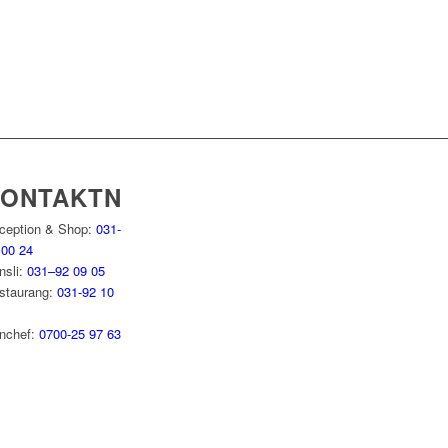
KONTAKTNUMMER
ception & Shop:
031-
 00 24
nsli:
031–92 09 05
staurang:
031-92 10
nchef:
0700-25 97 63