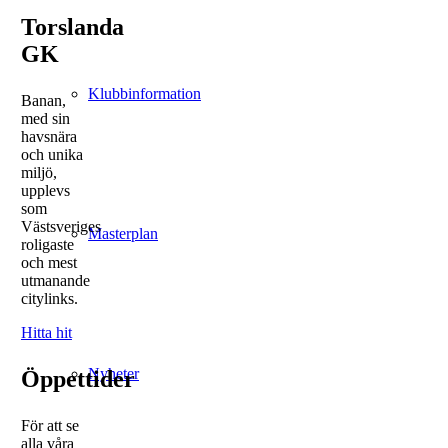
Torslanda
GK
Klubbinformation
Banan,
med sin
havsnära
och unika
miljö,
upplevs
som
Västsveriges
Masterplan
roligaste
och mest
utmanande
citylinks.
Hitta hit
Nyheter
Öppettider
För att se
alla våra