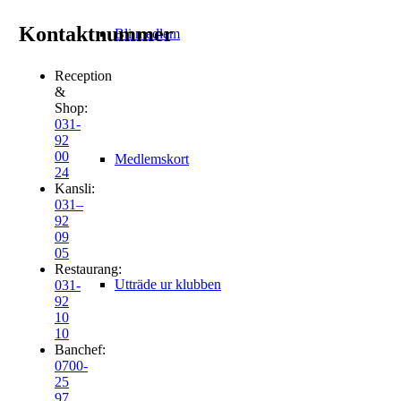
Kontaktnummer
Bli medlem
Reception
&
Shop:
031-
92
00
Medlemskort
24
Kansli:
031–
92
09
05
Restaurang:
Utträde ur klubben
031-
92
10
10
Banchef:
0700-
25
97