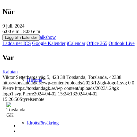
När
9 juli, 2024
6:00 e m - 8:00 e m
Fore Talkshow
Lägg till i kalender
Ladda ner ICS
Google Kalender
iCalendar
Office 365
Outlook Live
Var
Kajutan
Viktor Setterbergs väg 5, 423 38 Torslanda, Torslanda, 42338
Historia
https://torslandagk.se/wp-content/uploads/2023/12/tgk-logo1.svg
0
0
Pierre
https://torslandagk.se/wp-content/uploads/2023/12/tgk-
logo1.svg
Pierre
2024-04-02 15:24:13
2024-04-02
15:26:50
Styrelsemöte
Idrottsförsäkring