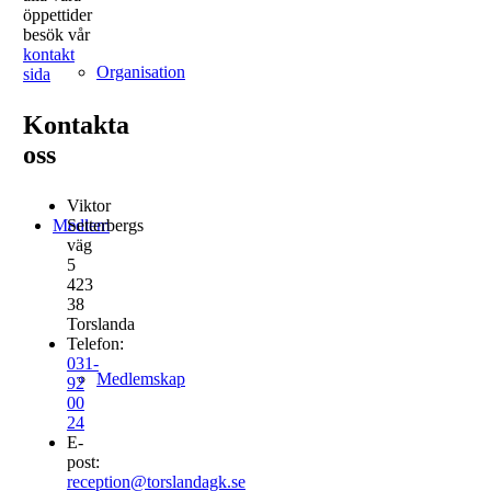
öppettider
besök vår
kontakt
Organisation
sida
Kontakta
oss
Viktor
Setterbergs
Medlem
väg
5
423
38
Torslanda
Telefon:
031-
Medlemskap
92
00
24
E-
post:
reception@torslandagk.se