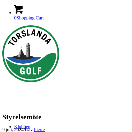
0
Shopping Cart
Styrelsemöte
Klubben
9 juli, 2024
/
i
/
av
Pierre