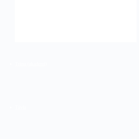
Studion
Träna (akademi)
Tävla