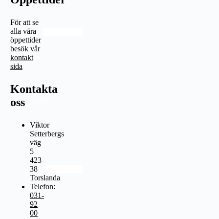
För att se
alla våra
Organisation
öppettider
besök vår
kontakt
sida
Kontakta
oss
Medlem
Viktor
Setterbergs
väg
5
423
38
Medlemskap
Torslanda
Telefon:
031-
92
00