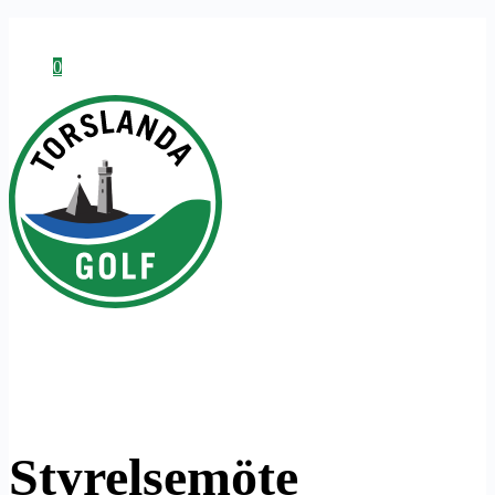
0
Shopping Cart
Styrelsemöte
Klubben