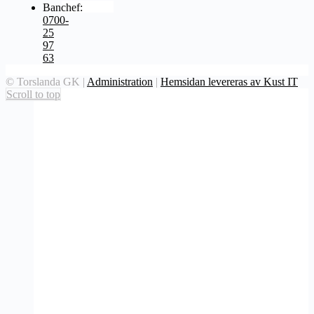
Samarbeten
Banchef:
0700-
25
97
63
© Torslanda GK
|
Administration
|
Hemsidan levereras av Kust IT
Scroll to top
Bagskåp
Spelrätter
Friskvårdsbidrag