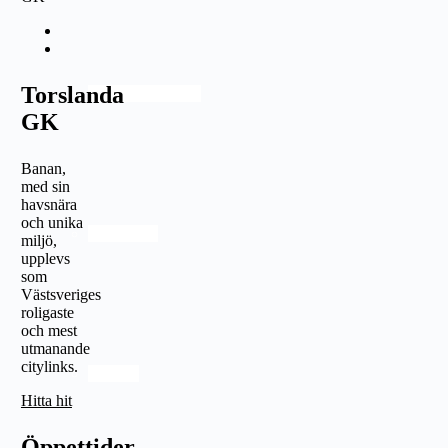
Torslanda
Klubbinformation
GK
Banan,
med sin
havsnära
och unika
Masterplan
miljö,
upplevs
som
Västsveriges
roligaste
och mest
utmanande
citylinks.
Nyheter
Hitta hit
Öppettider