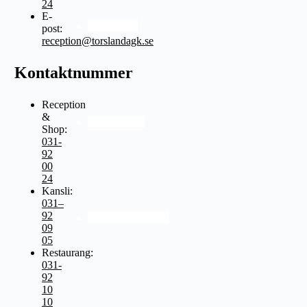
24
E-
Bli medlem
post:
reception@torslandagk.se
Kontaktnummer
Reception
&
Medlemskort
Shop:
031-
92
00
24
Kansli:
031–
92
Utträde ur klubben
09
05
Restaurang:
031-
92
10
10