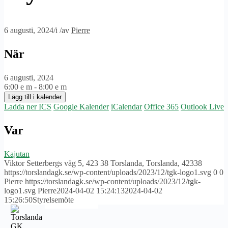
6 augusti, 2024
/
i
/
av
Pierre
När
Fore Talkshow
6 augusti, 2024
6:00 e m - 8:00 e m
Lägg till i kalender
Ladda ner ICS
Google Kalender
iCalendar
Office 365
Outlook Live
Var
Historia
Kajutan
Viktor Setterbergs väg 5, 423 38 Torslanda, Torslanda, 42338
https://torslandagk.se/wp-content/uploads/2023/12/tgk-logo1.svg
0
0
Pierre
https://torslandagk.se/wp-content/uploads/2023/12/tgk-
logo1.svg
Pierre
2024-04-02 15:24:13
2024-04-02
15:26:50
Styrelsemöte
Idrottsförsäkring