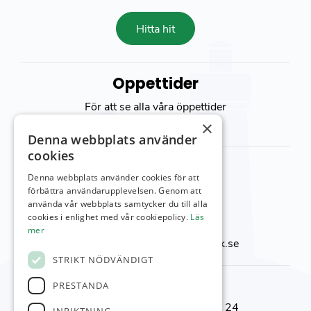
Hitta hit
Öppettider
För att se alla våra öppettider
besök vår
kontakt sida
×
Denna webbplats använder
cookies
Kontakta oss
Denna webbplats använder cookies för att
Viktor Setterbergs väg 5
förbättra användarupplevelsen. Genom att
använda vår webbplats samtycker du till alla
423 38 Torslanda
cookies i enlighet med vår cookiepolicy.
Läs
Telefon:
031-92 00 24
mer
E-post:
reception@torslandagk.se
STRIKT NÖDVÄNDIGT
Kontaktnummer
PRESTANDA
Reception & Shop:
031-92 00 24