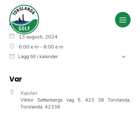
Ladda ner ICS
G
När
13 augusti, 2024
6:00 e m - 8:00 e m
Lägg till i kalender
Var
Kajutan
Viktor Setterbergs väg 5, 423 38 Torslanda,
Torslanda, 42338