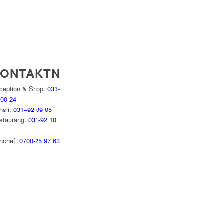
KONTAKTNUMMER
ception & Shop:
031-
 00 24
nsli:
031–92 09 05
staurang:
031-92 10
nchef:
0700-25 97 63