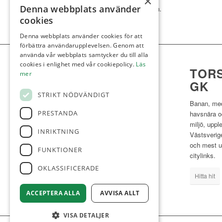
×
Denna webbplats använder
Varmt välkommen.
cookies
Denna webbplats använder cookies för att
förbättra användarupplevelsen. Genom att
använda vår webbplats samtycker du till alla
cookies i enlighet med vår cookiepolicy.
Läs
TOR
mer
GK
STRIKT NÖDVÄNDIGT
Banan, med
PRESTANDA
havsnära o
miljö, upp
INRIKTNING
Västsverige
och mest 
FUNKTIONER
citylinks.
OKLASSIFICERADE
Hitta hit
ACCEPTERA ALLA
AVVISA ALLT
VISA DETALJER