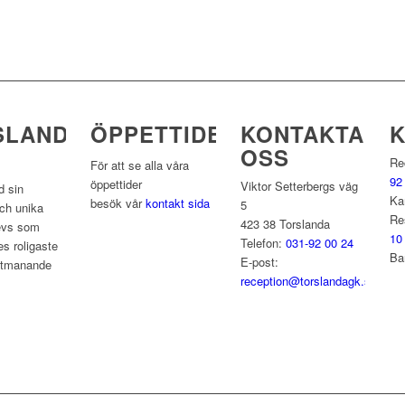
SLANDA
ÖPPETTIDER
KONTAKTA
OSS
Re
För att se alla våra
92
öppettider
Viktor Setterbergs väg
 sin
Ka
besök vår
kontakt sida
5
ch unika
Re
423 38 Torslanda
levs som
10
Telefon:
031-92 00 24
s roligaste
Ba
E-post:
utmanande
reception@torslandagk.se