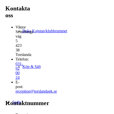
Kontakta
oss
Viktor
Boka Kajutan/klubbrummet
Setterbergs
väg
5
423
38
Torslanda
Telefon:
031-
Köp & Sälj
92
00
24
E-
post:
reception@torslandagk.se
Kontaktnummer
Spela