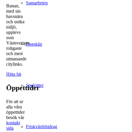
Samarbeten
Banan,
med sin
havsnära
och unika
miljö,
upplevs
som
Västsveriges
Bagskåp
roligaste
och mest
utmanande
citylinks.
Hitta hit
Spelrätter
Öppettider
För att se
alla våra
öppettider
besök vår
kontakt
Friskvårdsbidrag
sida