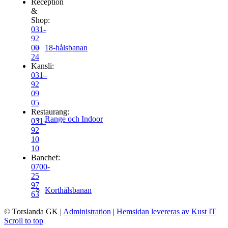
Reception
&
Shop:
031-
92
18-hålsbanan
00
24
Kansli:
031–
92
09
05
Restaurang:
Range och Indoor
031-
92
10
10
Banchef:
0700-
25
97
Korthålsbanan
63
© Torslanda GK
|
Administration
|
Hemsidan levereras av Kust IT
Scroll to top