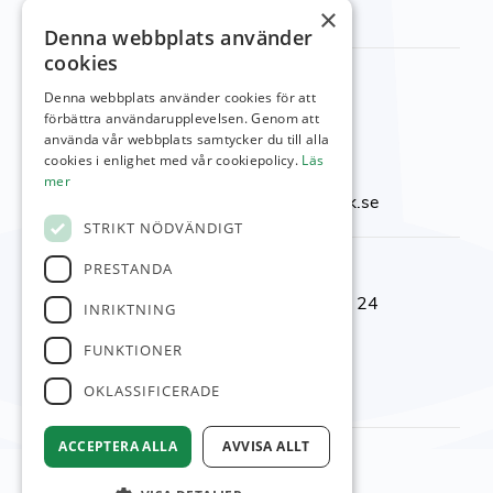
besök vår
kontakt sida
×
Denna webbplats använder
cookies
Kontakta oss
Denna webbplats använder cookies för att
Viktor Setterbergs väg 5
förbättra användarupplevelsen. Genom att
använda vår webbplats samtycker du till alla
423 38 Torslanda
cookies i enlighet med vår cookiepolicy.
Läs
Telefon:
031-92 00 24
mer
E-post:
reception@torslandagk.se
STRIKT NÖDVÄNDIGT
Kontaktnummer
PRESTANDA
Reception & Shop:
031-92 00 24
INRIKTNING
Kansli:
031–92 09 05
FUNKTIONER
Restaurang:
031-92 10 10
OKLASSIFICERADE
Banchef:
0700-25 97 63
ACCEPTERA ALLA
AVVISA ALLT
© Torslanda GK
Administration