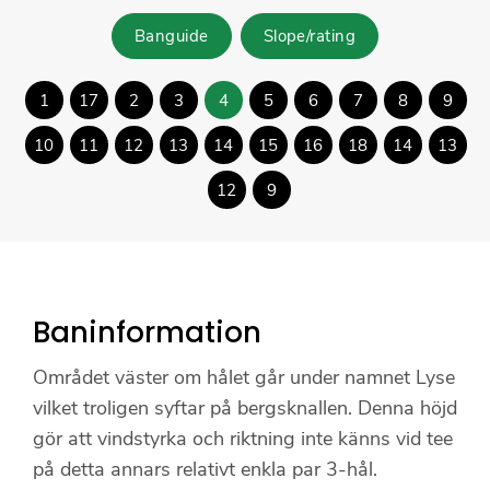
Banguide
Slope/rating
1
17
2
3
4
5
6
7
8
9
10
11
12
13
14
15
16
18
14
13
12
9
Baninformation
Området väster om hålet går under namnet Lyse
vilket troligen syftar på bergsknallen. Denna höjd
gör att vindstyrka och riktning inte känns vid tee
på detta annars relativt enkla par 3-hål.