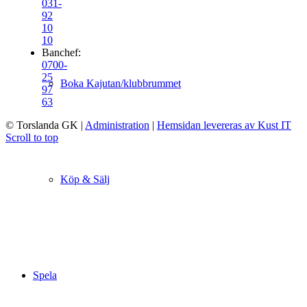
031-
92
10
10
Banchef:
0700-
25
Boka Kajutan/klubbrummet
97
63
© Torslanda GK
|
Administration
|
Hemsidan levereras av Kust IT
Scroll to top
Köp & Sälj
Spela