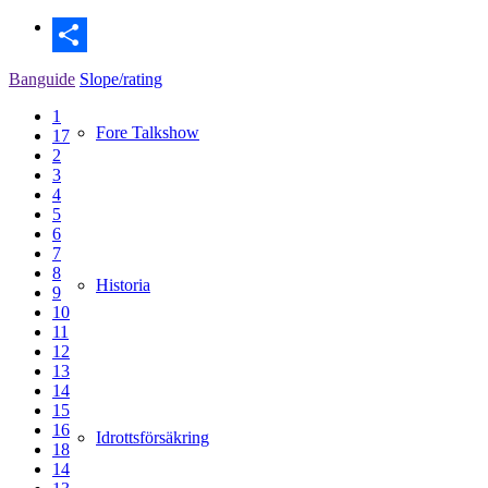
Dela
Banguide
Slope/rating
1
Fore Talkshow
17
2
3
4
5
6
7
8
Historia
9
10
11
12
13
14
15
16
Idrottsförsäkring
18
14