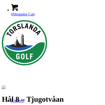
0
Shopping Cart
Hål 8 – Tjugotvåan
Klubben