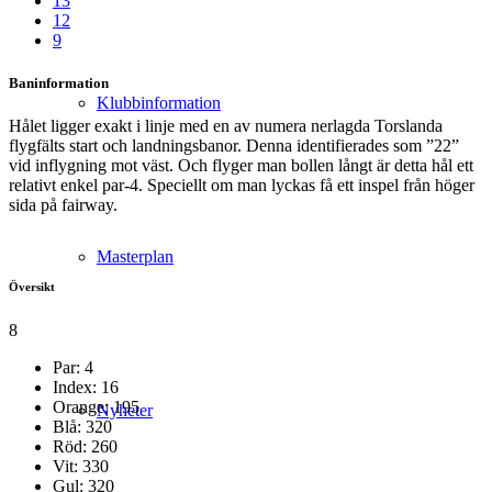
13
12
9
Baninformation
Klubbinformation
Hålet ligger exakt i linje med en av numera nerlagda Torslanda
flygfälts start och landningsbanor. Denna identifierades som ”22”
vid inflygning mot väst. Och flyger man bollen långt är detta hål ett
relativt enkel par-4. Speciellt om man lyckas få ett inspel från höger
sida på fairway.
Masterplan
Översikt
8
Par: 4
Index: 16
Orange: 195
Nyheter
Blå: 320
Röd: 260
Vit: 330
Gul: 320