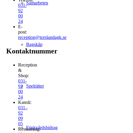
Samarbeten
031-
92
00
24
E-
post:
reception@torslandagk.se
Bagskåp
Kontaktnummer
Reception
&
Shop:
031-
Spelrätter
92
00
24
Kansli:
031–
92
09
05
Friskvårdsbidrag
Restaurang: