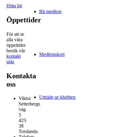
Hitta hit
Bli medlem
Öppettider
För att se
alla våra
öppettider
besök vår
Medlemskort
kontakt
sida
Kontakta
oss
Utträde ur klubben
Viktor
Setterbergs
väg
5
423
38
Torslanda
Telefon: