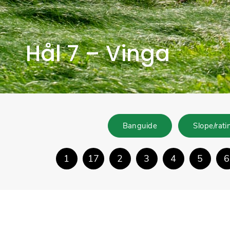
Hål 7 – Vinga
Banguide
Slope/rati
1
17
2
3
4
5
6