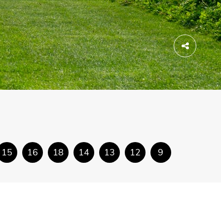
Dela
15
16
18
14
13
12
9