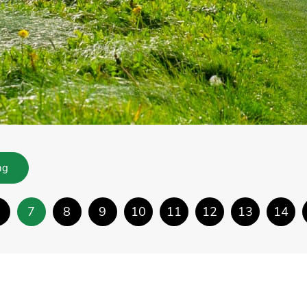
ng
7
8
9
10
11
12
13
14